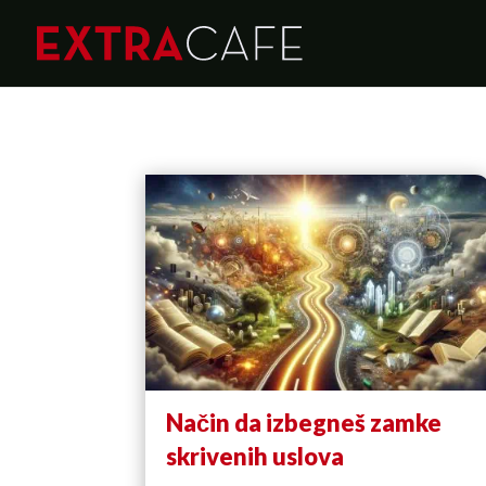
Način da izbegneš zamke
skrivenih uslova