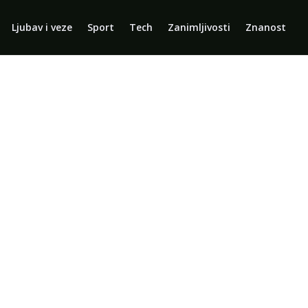
Ljubav i veze
Sport
Tech
Zanimljivosti
Znanost