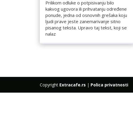
Prilikom odluke o potpisivanju bilo
kakvog ugovora ili prihvatanju određene
ponude, jedna od osnovnih grešaka koju
ljudi prave jeste zanemarivanje sitno
pisanog teksta. Upravo taj tekst, koji se
nalaz
Copyright
Extracafe.rs
|
Polica privatnosti