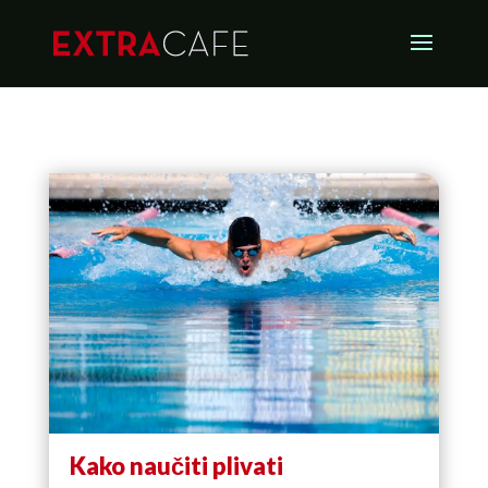
Kako naučiti plivati