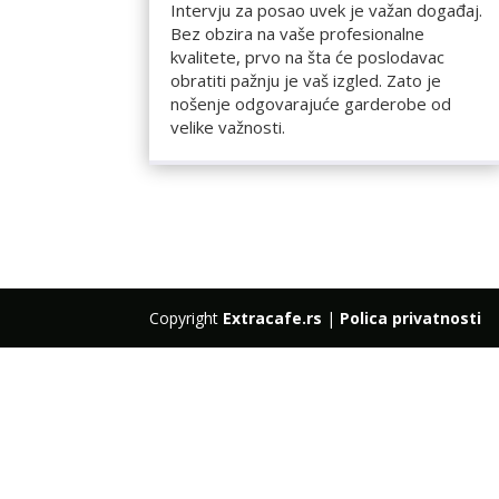
Intervju za posao uvek je važan događaj.
Bez obzira na vaše profesionalne
kvalitete, prvo na šta će poslodavac
obratiti pažnju je vaš izgled. Zato je
nošenje odgovarajuće garderobe od
velike važnosti.
Copyright
Extracafe.rs
|
Polica privatnosti