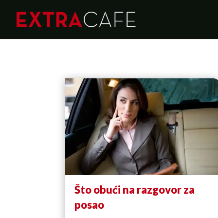
Što obući na razgovor za
posao