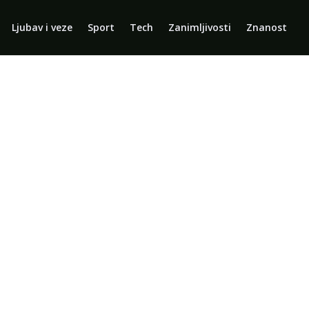
Ljubav i veze
Sport
Tech
Zanimljivosti
Znanost