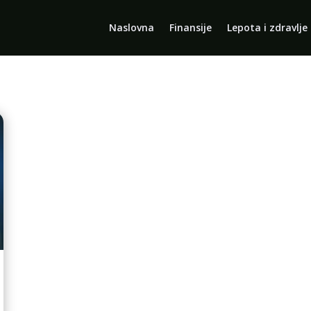
Naslovna
Finansije
Lepota i zdravlje