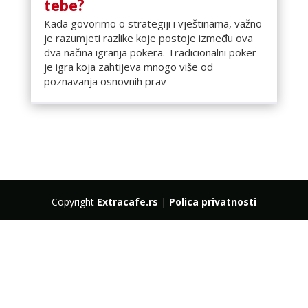
tebe?
Kada govorimo o strategiji i vještinama, važno
je razumjeti razlike koje postoje između ova
dva načina igranja pokera. Tradicionalni poker
je igra koja zahtijeva mnogo više od
poznavanja osnovnih prav
Copyright
Extracafe.rs
|
Polica privatnosti