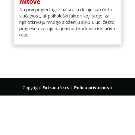
mitove
Na prvi pogled, igre na sreću deluju kao čista
slučajnost, ali psihološki faktori koji stoje iza
njih otkrivaju mnogo složeniju sliku. Ljudi često
pogrešno veruju da je ishod kockanja isključivo
rezul
Copyright
Extracafe.rs
|
Polica privatnosti