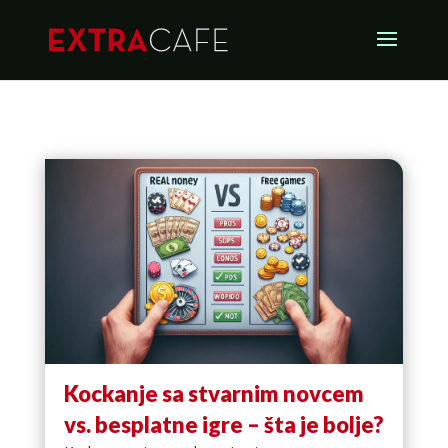
Kockanje sa stvarnim novcem
vs. besplatne igre – šta je bolje?