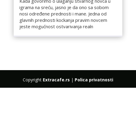
Kada govorimo o ulaganju stvarnog novca u
igrama na sreću, jasno je da ono sa sobom
nosi određene prednosti i mane. Jedna od
glavnih prednosti kockanja pravim novcem
jeste mogućnost ostvarivanja realn
Copyright
Extracafe.rs
|
Polica privatnosti