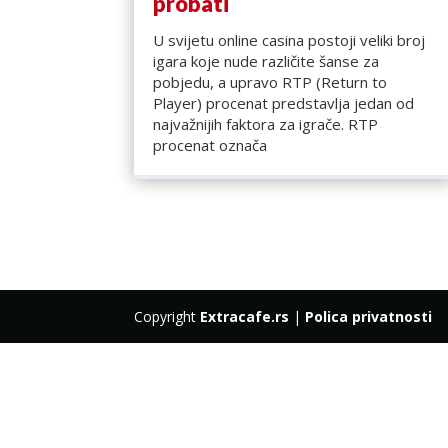
probati
U svijetu online casina postoji veliki broj
igara koje nude različite šanse za
pobjedu, a upravo RTP (Return to
Player) procenat predstavlja jedan od
najvažnijih faktora za igrače. RTP
procenat označa
Copyright
Extracafe.rs
|
Polica privatnosti