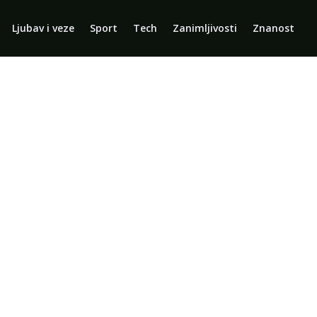
Ljubav i veze
Sport
Tech
Zanimljivosti
Znanost