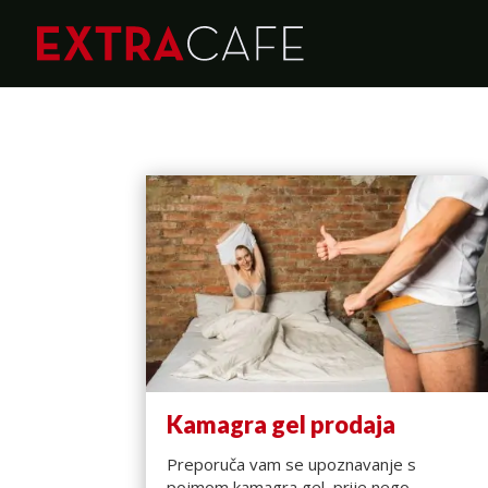
Kamagra gel prodaja
Preporuča vam se upoznavanje s
pojmom kamagra gel, prije nego