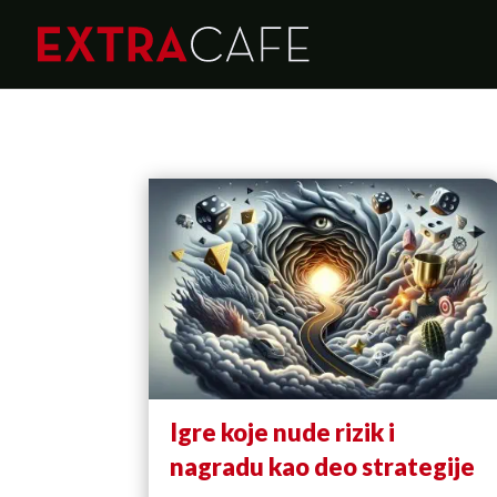
Igre koje nude rizik i
nagradu kao deo strategije