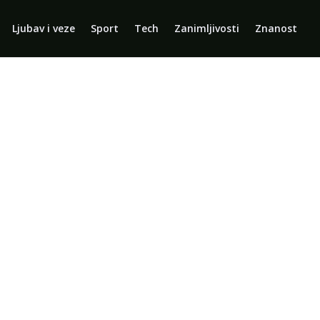
Ljubav i veze
Sport
Tech
Zanimljivosti
Znanost