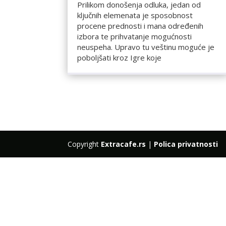
Prilikom donošenja odluka, jedan od
ključnih elemenata je sposobnost
procene prednosti i mana određenih
izbora te prihvatanje mogućnosti
neuspeha. Upravo tu veštinu moguće je
poboljšati kroz Igre koje
Copyright
Extracafe.rs
|
Polica privatnosti