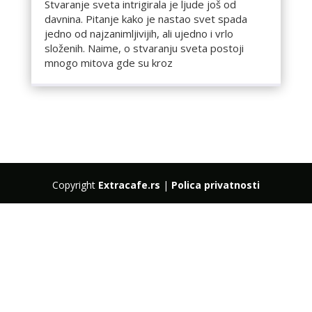
Stvaranje sveta intrigirala je ljude još od
davnina. Pitanje kako je nastao svet spada
jedno od najzanimljivijih, ali ujedno i vrlo
složenih. Naime, o stvaranju sveta postoji
mnogo mitova gde su kroz
Copyright
Extracafe.rs
|
Polica privatnosti