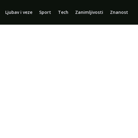
Ljubav i veze
Sport
Tech
Zanimljivosti
Znanost