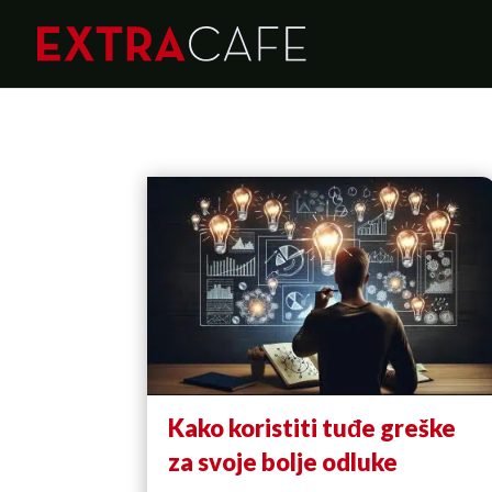
Kako koristiti tuđe greške
za svoje bolje odluke