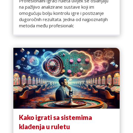
Profesionalni igrači ruleta uvijek se oslanjaju
na pažljivo analizirane sustave koji im
omogućuju bolju kontrolu igre i postizanje
dugoročnih rezultata. Jedna od najpoznatijih
metoda među profesionalc
Kako igrati sa sistemima
klađenja u ruletu