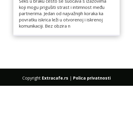
Seks u braku često se suočava s izazovima
koji mogu prigušiti strast i intimnost među
partnerima. Jedan od najvažnijih koraka ka
povratku iskrica leži u otvorenoj i iskrenoj
komunikaciji. Bez obzira n
Copyright
Extracafe.rs
|
Polica privatnosti