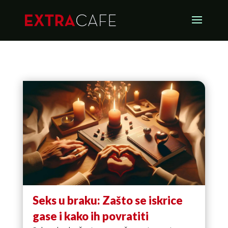
Seks u braku: Zašto se iskrice
gase i kako ih povratiti