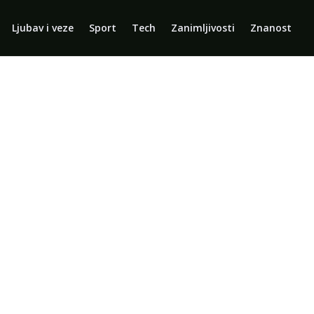
Ljubav i veze
Sport
Tech
Zanimljivosti
Znanost