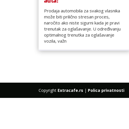
auta?
Prodaja automobila za svakog vlasnika
može biti prilično stresan proces,
naročito ako niste sigurni kada je pravi
trenutak za oglašavanje. U određivanju
optimalnog trenutka za oglašavanje
vozila, važn
Copyright
Extracafe.rs
|
Polica privatnosti