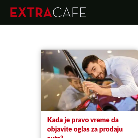
Kada je pravo vreme da
objavite oglas za prodaju