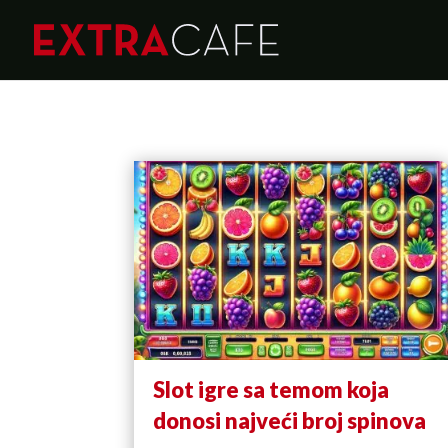
Slot igre sa temom koja
donosi najveći broj spinova