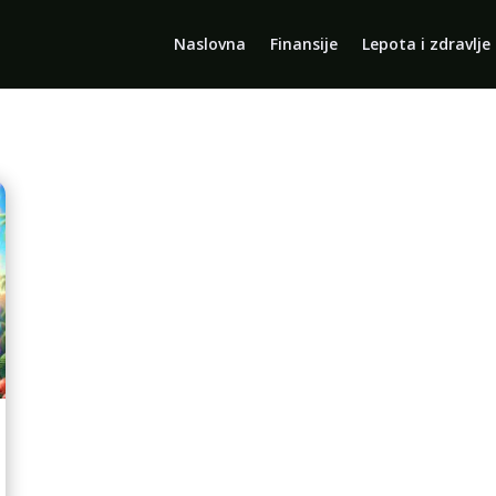
Naslovna
Finansije
Lepota i zdravlje