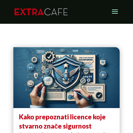
Kako prepoznati licence koje
stvarno znače sigurnost