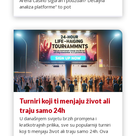
Arena Casino siguran i pouzdan? Detaljna
analiza platforme” to pot
Turniri koji ti menjaju život ali
traju samo 24h
U današnjem svijetu brzih promjena i
kratkotrajnih prilika, sve su popularniji turniri
koji ti menjaju život ali traju samo 24h. Ova