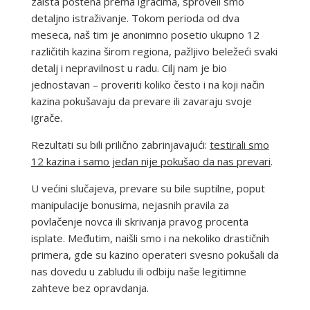
zaista poštena prema igračima, sproveli smo
detaljno istraživanje. Tokom perioda od dva
meseca, naš tim je anonimno posetio ukupno 12
različitih kazina širom regiona, pažljivo beležeći svaki
detalj i nepravilnost u radu. Cilj nam je bio
jednostavan – proveriti koliko često i na koji način
kazina pokušavaju da prevare ili zavaraju svoje
igrače.
Rezultati su bili prilično zabrinjavajući:
testirali smo
12 kazina i samo jedan nije pokušao da nas prevari
.
U većini slučajeva, prevare su bile suptilne, poput
manipulacije bonusima, nejasnih pravila za
povlačenje novca ili skrivanja pravog procenta
isplate. Međutim, naišli smo i na nekoliko drastičnih
primera, gde su kazino operateri svesno pokušali da
nas dovedu u zabludu ili odbiju naše legitimne
zahteve bez opravdanja.