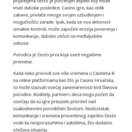
prijateljima često je potcenjen aspekt koji može
imati duboke posledice. Casino igre, kao oblik
zabave, privlače mnoge svojim uzbuđenjem i
mogućnošću zarade. Ipak, kada se ova aktivnost
izmakne kontroli, može započeti erozija poverenja i
komunikacije, duboko utičući na međuljudske
odnose.
Porodica je često prva koja oseti negativne
promene.
Kada neko provodi sve više vremena u Casinima ili
na online platformama kao što je Casino Hrvatska,
to može izazvati osećaj zanemarenosti kod članova
porodice. Roditelji, partneri i deca mogu početi da
osećaju da su igre preuzele prioritet nad
svakodnevnim porodičnim životom. Nedostatak
komunikacije i vremena provedenog zajedno često
vode ka nesporazumima i sukobima, što dodatno
otežava situaciju.