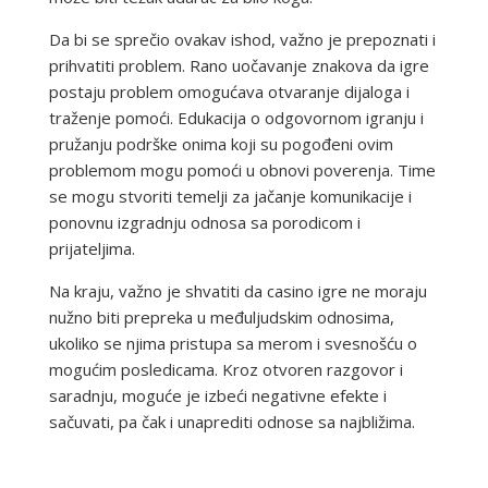
Da bi se sprečio ovakav ishod, važno je prepoznati i
prihvatiti problem. Rano uočavanje znakova da igre
postaju problem omogućava otvaranje dijaloga i
traženje pomoći. Edukacija o odgovornom igranju i
pružanju podrške onima koji su pogođeni ovim
problemom mogu pomoći u obnovi poverenja. Time
se mogu stvoriti temelji za jačanje komunikacije i
ponovnu izgradnju odnosa sa porodicom i
prijateljima.
Na kraju, važno je shvatiti da casino igre ne moraju
nužno biti prepreka u međuljudskim odnosima,
ukoliko se njima pristupa sa merom i svesnošću o
mogućim posledicama. Kroz otvoren razgovor i
saradnju, moguće je izbeći negativne efekte i
sačuvati, pa čak i unaprediti odnose sa najbližima.