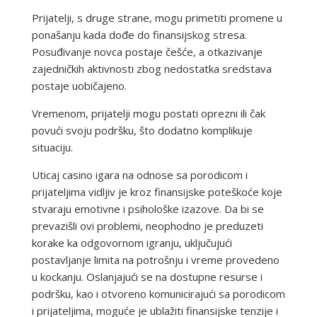
Prijatelji, s druge strane, mogu primetiti promene u
ponašanju kada dođe do finansijskog stresa.
Posuđivanje novca postaje češće, a otkazivanje
zajedničkih aktivnosti zbog nedostatka sredstava
postaje uobičajeno.
Vremenom, prijatelji mogu postati oprezni ili čak
povući svoju podršku, što dodatno komplikuje
situaciju.
Uticaj casino igara na odnose sa porodicom i
prijateljima vidljiv je kroz finansijske poteškoće koje
stvaraju emotivne i psihološke izazove. Da bi se
prevazišli ovi problemi, neophodno je preduzeti
korake ka odgovornom igranju, uključujući
postavljanje limita na potrošnju i vreme provedeno
u kockanju. Oslanjajući se na dostupne resurse i
podršku, kao i otvoreno komunicirajući sa porodicom
i prijateljima, moguće je ublažiti finansijske tenzije i