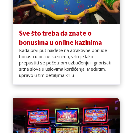
Sve što treba da znate o
bonusima u online kazinima
Kada prvi put naiđete na atraktivne ponude
bonusa u online kazinima, vrlo je lako
prepustiti se početnom uzbuđenju i ignorisati
sitna slova u uslovima korišćenja. Međutim,
upravo u tim detaljima kriju