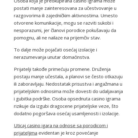
Osoba koja je preokupirana casino igrama može
postati manje zainteresovana za učestvovanje u
razgovorima ili zajedničkim aktivnostima. Umesto
otvorene komunikacije, mogu se razviti sukobi i
nesporazumi, jer članovi porodice pokušavaju da
pomognu, ali ne nailaze na prijemčiv stav.
To dalje može pojačati osećaj izolacije i
nerazumevanja unutar domaćinstva.
Prijatelji takođe primećuju promene. Druženja
postaju manje učestala, a planovi se često otkazuju
ili zaboravljaju. Nedostatak prisustva i angažmana u
prijateljskim odnosima može dovesti do udaljavanja
i gubitka podrške. Osoba opsednuta casino igrama
rizikuje da izgubi dragocene prijateljske veze, što
dodatno pogoršava osećaj usamljenosti i izolacije.
Uticaj casino igara na odnose sa porodicom i
prijateljima
evidentan je kroz povećanje