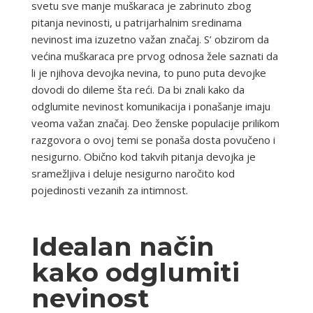
svetu sve manje muškaraca je zabrinuto zbog
pitanja nevinosti, u patrijarhalnim sredinama
nevinost ima izuzetno važan značaj. S’ obzirom da
većina muškaraca pre prvog odnosa žele saznati da
li je njihova devojka nevina, to puno puta devojke
dovodi do dileme šta reći. Da bi znali kako da
odglumite nevinost komunikacija i ponašanje imaju
veoma važan značaj. Deo ženske populacije prilikom
razgovora o ovoj temi se ponaša dosta povučeno i
nesigurno. Obično kod takvih pitanja devojka je
sramežljiva i deluje nesigurno naročito kod
pojedinosti vezanih za intimnost.
Idealan način
kako odglumiti
nevinost