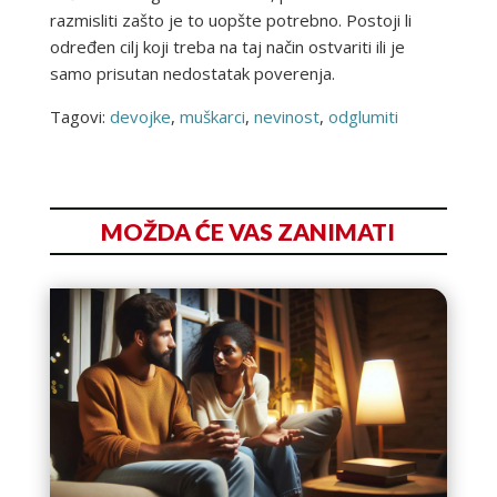
razmisliti zašto je to uopšte potrebno. Postoji li
određen cilj koji treba na taj način ostvariti ili je
samo prisutan nedostatak poverenja.
Tagovi:
devojke
,
muškarci
,
nevinost
,
odglumiti
MOŽDA ĆE VAS ZANIMATI