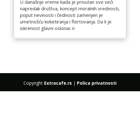
U današnje vreme kada je prisutan sve veći
napredak društva, koncept moralnih vrednosti,
poput nevinosti i čednosti zamenjen je
umetnošću koketiranja i flertovanja. Da li je
iskrenost glavni oslonac n
Copyright
Extracafe.rs
|
Polica privatnosti