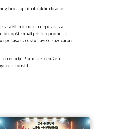
 broja uplata ili čak limitiranje
e visokih minimalnih depozita za
o bi uopšte imali pristup promociji.
koji pokušaju, često završe razočarani
zino promociju. Samo tako možete
uće iskoristiti.