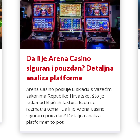
Da li je Arena Casino
siguran i pouzdan? Detaljna
analiza platforme
Arena Casino posluje u skladu s važećim
zakonima Republike Hrvatske, što je
jedan od ključnih faktora kada se
razmatra tema “Da li je Arena Casino
siguran i pouzdan? Detaljna analiza
platforme” to pot