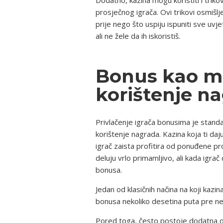
prosječnog igrača. Ovi trikovi osmišlje
prije nego što uspiju ispuniti sve uvj
ali ne žele da ih iskoristiš.
Bonus kao m
korištenje n
Privlačenje igrača bonusima je standa
korištenje nagrada. Kazina koja ti daj
igrač zaista profitira od ponuđene p
deluju vrlo primamljivo, ali kada igrač
bonusa.
Jedan od klasičnih načina na koji kazi
bonusa nekoliko desetina puta pre n
Pored toga, često postoje dodatna og