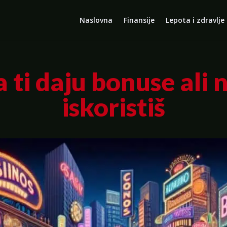
Naslovna
Finansije
Lepota i zdravlje
 ti daju bonuse ali n
iskoristiš