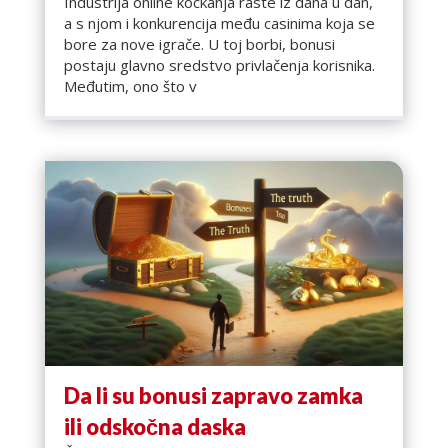
Industrija online kockanja raste iz dana u dan,
a s njom i konkurencija među casinima koja se
bore za nove igrače. U toj borbi, bonusi
postaju glavno sredstvo privlačenja korisnika.
Međutim, ono što v
Da li su bonusi zapravo zamka
ili odskočna daska