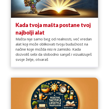
Kada tvoja mašta postane tvoj
najbolji alat
Mašta nije samo beg od realnosti, već vredan
alat koji može oblikovati tvoju budućnost na
načine koje možda nisi ni zamislio. Kada
dozvoliš sebi da slobodno sanjaš i vizualizuješ
svoje želje, otvaraš