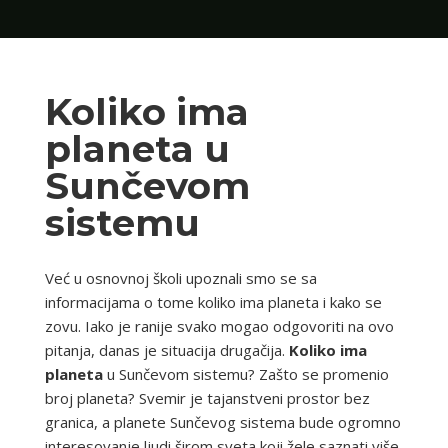
Koliko ima
planeta u
Sunčevom
sistemu
Već u osnovnoj školi upoznali smo se sa
informacijama o tome koliko ima planeta i kako se
zovu. Iako je ranije svako mogao odgovoriti na ovo
pitanja, danas je situacija drugačija.
Koliko ima
planeta
u Sunčevom sistemu? Zašto se promenio
broj planeta? Svemir je tajanstveni prostor bez
granica, a planete Sunčevog sistema bude ogromno
interesovanje ljudi širom sveta koji žele saznati više