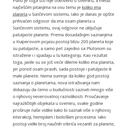
Puno je toga što nije otkriveno u svemiru, a među
najčešćim pitanjima na ovu temu je
koliko ima
planeta
u Sunčevom sistemu. Iako je danas je opšte
prihvaćen odgovor da ima osam planeta u
Sunčevom sistemu, ovaj odgovor ne uključuje
patuljaste planete. Prema dosadašnjim saznanjima
u Kuiperovom pojasu postoji blizu 200 planeta koje
su patuljaste, a samo pet zajedno sa Plutonom su
istražene i i spadaju u tu kategoriju. Kao rezultat
toga, javile su se još veće dileme koliko ima planeta,
jer pored osam pravih, sada postoje i patuljaste ili
male planete. Nema sumnje da koliko god postoji
saznanja o planetama, nova istraživanja nam
dokazuju da ćemo u budućnosti saznati mnogo više
o njihovoj neverovatnoj raznolikosti. Proučavanje
najrazličitijih objekata u svemiru, svake godine
proširuje naše vidike kako bi saznali više o njihovoj
interakciji, hemijskim i biološkim procesima. Iako
postoji veliki broj naučnih otkrića vezanih za planete,