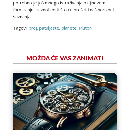
potrebno je još mnogo istraživanja o njihovom
formiranju i raznolikosti što će proširiti naš horizont
saznanja.
Tagovi:
broj
,
patuljaste
,
planete
,
Pluton
MOŽDA ĆE VAS ZANIMATI