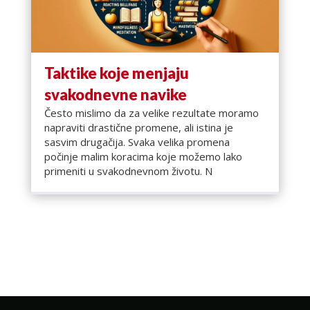
Taktike koje menjaju
svakodnevne navike
Često mislimo da za velike rezultate moramo
napraviti drastične promene, ali istina je
sasvim drugačija. Svaka velika promena
počinje malim koracima koje možemo lako
primeniti u svakodnevnom životu. N