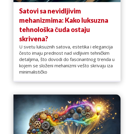
Satovi sa nevidljivim
mehanizmima: Kako luksuzna
tehnološka čuda ostaju
skrivena?
U svetu luksuznih satova, estetika i elegancija
često imaju prednost nad vidljivim tehničkim
detaljima, što dovodi do fascinantnog trenda u
kojem se složeni mehanizmi vešto skrivaju iza
minimalističko