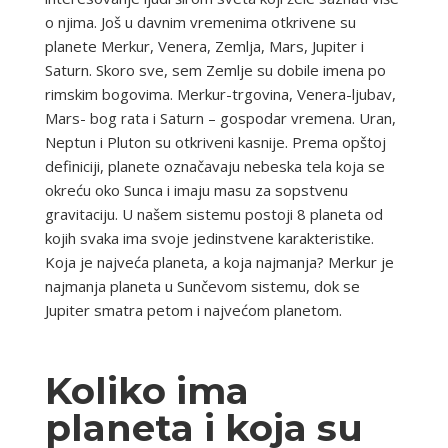
o njima. Još u davnim vremenima otkrivene su
planete Merkur, Venera, Zemlja, Mars, Jupiter i
Saturn. Skoro sve, sem Zemlje su dobile imena po
rimskim bogovima. Merkur-trgovina, Venera-ljubav,
Mars- bog rata i Saturn – gospodar vremena. Uran,
Neptun i Pluton su otkriveni kasnije. Prema opštoj
definiciji, planete označavaju nebeska tela koja se
okreću oko Sunca i imaju masu za sopstvenu
gravitaciju. U našem sistemu postoji 8 planeta od
kojih svaka ima svoje jedinstvene karakteristike.
Koja je najveća planeta, a koja najmanja? Merkur je
najmanja planeta u Sunčevom sistemu, dok se
Jupiter smatra petom i najvećom planetom.
Koliko ima
planeta i koja su