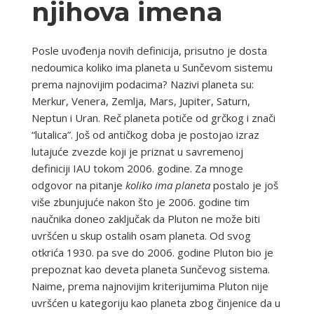
njihova imena
Posle uvođenja novih definicija, prisutno je dosta
nedoumica koliko ima planeta u Sunčevom sistemu
prema najnovijim podacima? Nazivi planeta su:
Merkur, Venera, Zemlja, Mars, Jupiter, Saturn,
Neptun i Uran. Reč planeta potiče od grčkog i znači
“lutalica”. Još od antičkog doba je postojao izraz
lutajuće zvezde koji je priznat u savremenoj
definiciji IAU tokom 2006. godine. Za mnoge
odgovor na pitanje
koliko ima planeta
postalo je još
više zbunjujuće nakon što je 2006. godine tim
naučnika doneo zaključak da Pluton ne može biti
uvršćen u skup ostalih osam planeta. Od svog
otkrića 1930. pa sve do 2006. godine Pluton bio je
prepoznat kao deveta planeta Sunčevog sistema.
Naime, prema najnovijim kriterijumima Pluton nije
uvršćen u kategoriju kao planeta zbog činjenice da u