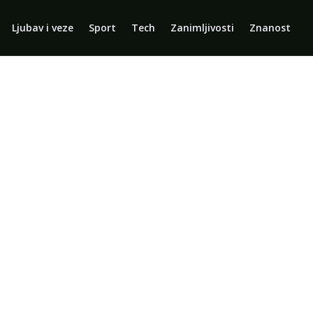
Ljubav i veze
Sport
Tech
Zanimljivosti
Znanost