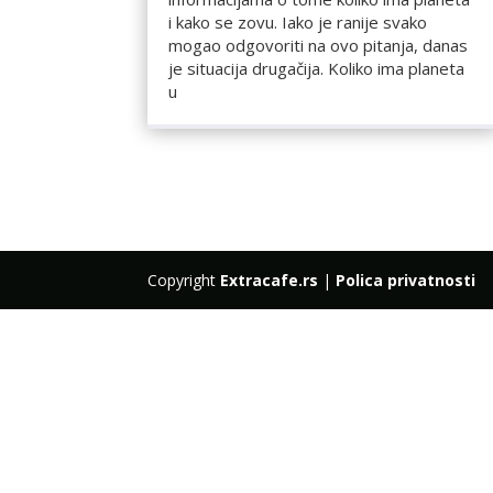
i kako se zovu. Iako je ranije svako
mogao odgovoriti na ovo pitanja, danas
je situacija drugačija. Koliko ima planeta
u
Copyright
Extracafe.rs
|
Polica privatnosti