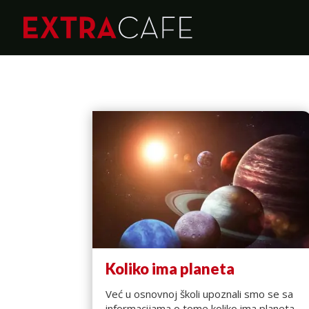
Koliko ima planeta
Već u osnovnoj školi upoznali smo se sa
informacijama o tome koliko ima planeta