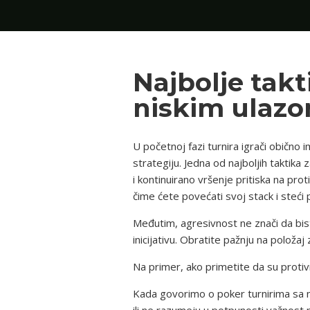
Najbolje takt
niskim ulazom
U početnoj fazi turnira igrači obično i
strategiju. Jedna od najboljih taktik
i kontinuirano vršenje pritiska na prot
čime ćete povećati svoj stack i steći 
Međutim, agresivnost ne znači da biste
inicijativu. Obratite pažnju na položaj 
Na primer, ako primetite da su protivni
Kada govorimo o poker turnirima sa niž
ili ne razumeju u potpunosti važnost p