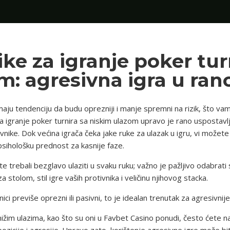
ike za igranje poker tur
: agresivna igra u rano
maju tendenciju da budu oprezniji i manje spremni na rizik, što vam 
a za igranje poker turnira sa niskim ulazom upravo je rano usposta
ivnike. Dok većina igrača čeka jake ruke za ulazak u igru, vi možete
psihološku prednost za kasnije faze.
 trebali bezglavo ulaziti u svaku ruku; važno je pažljivo odabrati 
za stolom, stil igre vaših protivnika i veličinu njihovog stacka.
ci previše oprezni ili pasivni, to je idealan trenutak za agresivnij
im ulazima, kao što su oni u Favbet Casino ponudi, često ćete naić
ozicije i agresije. Upravo zato, korištenje agresivne igre može biti