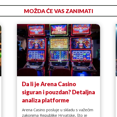
MOŽDA ĆE VAS ZANIMATI
Da li je Arena Casino
siguran i pouzdan? Detaljna
analiza platforme
Arena Casino posluje u skladu s važećim
zakonima Republike Hrvatske, što je