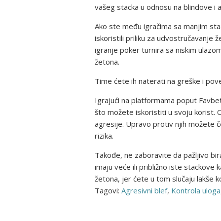
vašeg stacka u odnosu na blindove i a
Ako ste među igračima sa manjim sta
iskoristili priliku za udvostručavanje
igranje poker turnira sa niskim ulazom
žetona.
Time ćete ih naterati na greške i po
Igrajući na platformama poput Favbet 
što možete iskoristiti u svoju korist.
agresije. Upravo protiv njih možete 
rizika.
Takođe, ne zaboravite da pažljivo bira
imaju veće ili približno iste stackov
žetona, jer ćete u tom slučaju lakše k
Tagovi:
Agresivni blef
,
Kontrola uloga