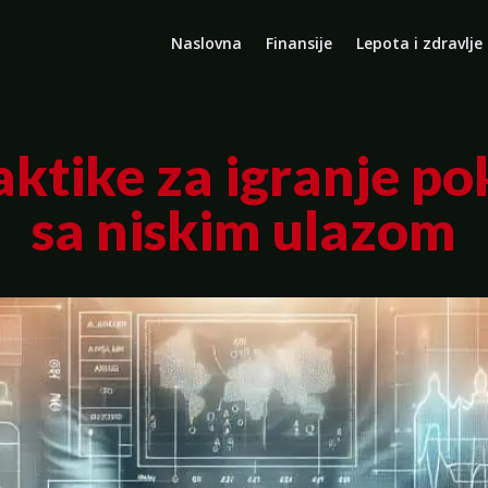
Naslovna
Finansije
Lepota i zdravlje
aktike za igranje po
sa niskim ulazom