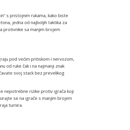
n“ s pristojnim rukama, kako biste
tona, jedna od najboljih taktika za
 na protivnike sa manjim brojem
igraju pod većim pritiskom i nervozom,
anu od ruke čak i na najmanji znak
ćavate svoj stack bez prevelikog
e nepotrebne rizike protiv igrača koji
usirajte se na igrače s manjim brojem
aja turnira.