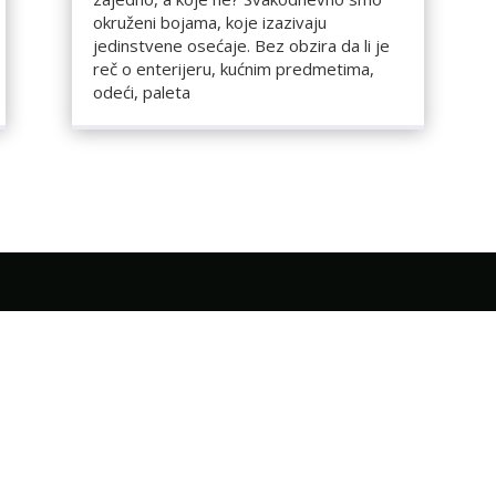
okruženi bojama, koje izazivaju
jedinstvene osećaje. Bez obzira da li je
reč o enterijeru, kućnim predmetima,
odeći, paleta