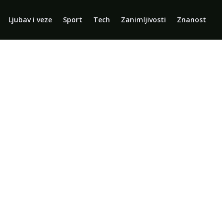
Ljubav i veze
Sport
Tech
Zanimljivosti
Znanost