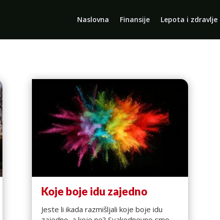
Naslovna
Finansije
Lepota i zdravlje
Koje boje idu zajedno
Jeste li ikada razmišljali koje boje idu
zajedno, a koje ne? Svakodnevno smo