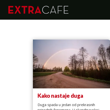
Kako nastaje duga
Duga spada u jedan od prekrasnih
prirodnih fenomena. U skandinavskoj