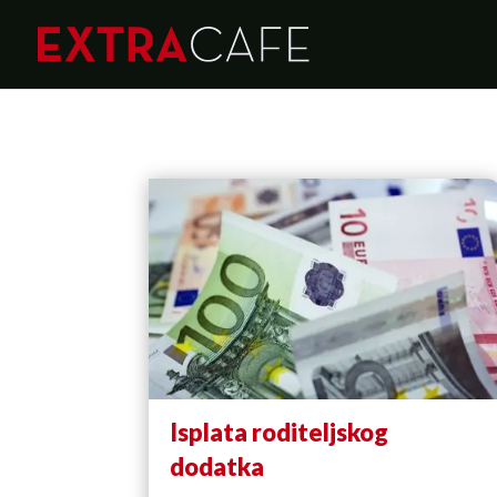
Isplata roditeljskog
dodatka