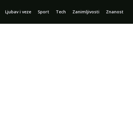
Ljubav i veze
Sport
Tech
Zanimljivosti
Znanost