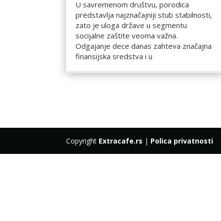
U savremenom društvu, porodica
predstavlja najznačajniji stub stabilnosti,
zato je uloga države u segmentu
socijalne zaštite veoma važna.
Odgajanje dece danas zahteva značajna
finansijska sredstva i u
Copyright
Extracafe.rs
|
Polica privatnosti