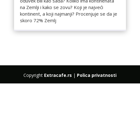
oduvek bili kao sada? Koliko ima kontinenata
na Zemlji i kako se zovu? Koji je najveći
kontinent, a koji najmanji? Procenjuje se da je
skoro 72% Zemlj
Copyright
Extracafe.rs
|
Polica privatnosti