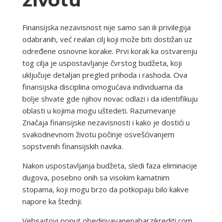
Finansijska nezavisnost nije samo san ili privilegija
odabranih, već realan cilj koji može biti dostižan uz
određene osnovne korake. Prvi korak ka ostvarenju
tog cilja je uspostavljanje čvrstog budžeta, koji
uključuje detaljan pregled prihoda i rashoda. Ova
finansijska disciplina omogućava individuama da
bolje shvate gde njihov novac odlazi i da identifikuju
oblasti u kojima mogu uštedeti. Razumevanje
Značaja finansijske nezavisnosti i kako je dostići u
svakodnevnom životu počinje osvešćivanjem
sopstvenih finansijskih navika.
Nakon uspostavljanja budžeta, sledi faza eliminacije
dugova, posebno onih sa visokim kamatnim
stopama, koji mogu brzo da potkopaju bilo kakve
napore ka štednji.
Vebsajtovi poput obedinyavanenabarzikrediti.com