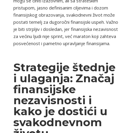
mogu se činiti izazovnim, ali sa strateškim
pristupom, jasno definisanim ciljevima i dozom
finansijskog obrazovanja, svakodnevni život može
postati temelj za dugoročni finansijski uspeh. Važno
je biti strpljiv i dosledan, jer finansijska nezavisnost
za većinu ljudi nije sprint, već maraton koji zahteva
posvećenost i pametno upravljanje finansijama.
Strategije štednje
i ulaganja: Značaj
finansijske
nezavisnosti i
kako je dostići u
svakodnevnom