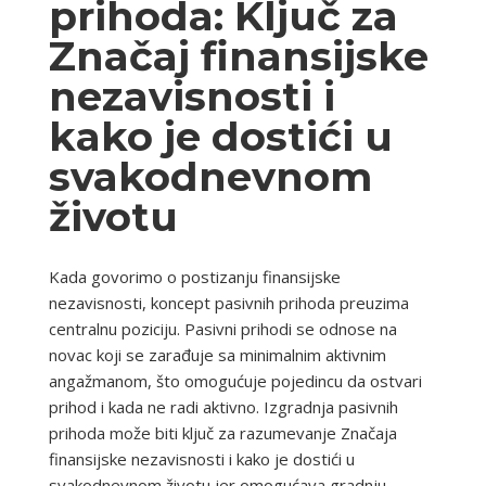
prihoda: Ključ za
Značaj finansijske
nezavisnosti i
kako je dostići u
svakodnevnom
životu
Kada govorimo o postizanju finansijske
nezavisnosti, koncept pasivnih prihoda preuzima
centralnu poziciju. Pasivni prihodi se odnose na
novac koji se zarađuje sa minimalnim aktivnim
angažmanom, što omogućuje pojedincu da ostvari
prihod i kada ne radi aktivno. Izgradnja pasivnih
prihoda može biti ključ za razumevanje Značaja
finansijske nezavisnosti i kako je dostići u
svakodnevnom životu jer omogućava gradnju