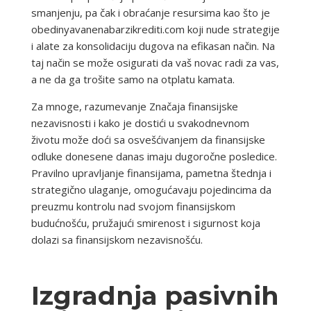
smanjenju, pa čak i obraćanje resursima kao što je
obedinyavanenabarzikrediti.com koji nude strategije
i alate za konsolidaciju dugova na efikasan način. Na
taj način se može osigurati da vaš novac radi za vas,
a ne da ga trošite samo na otplatu kamata.
Za mnoge, razumevanje Značaja finansijske
nezavisnosti i kako je dostići u svakodnevnom
životu može doći sa osvešćivanjem da finansijske
odluke donesene danas imaju dugoročne posledice.
Pravilno upravljanje finansijama, pametna štednja i
strategično ulaganje, omogućavaju pojedincima da
preuzmu kontrolu nad svojom finansijskom
budućnošću, pružajući smirenost i sigurnost koja
dolazi sa finansijskom nezavisnošću.
Izgradnja pasivnih