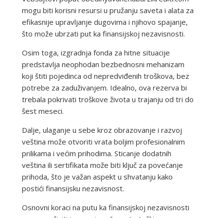
mogu biti korisni resursi u pružanju saveta i alata za
efikasnije upravljanje dugovima i njihovo spajanje,
što može ubrzati put ka finansijskoj nezavisnosti.
Osim toga, izgradnja fonda za hitne situacije
predstavlja neophodan bezbednosni mehanizam
koji štiti pojedinca od nepredviđenih troškova, bez
potrebe za zaduživanjem. Idealno, ova rezerva bi
trebala pokrivati troškove života u trajanju od tri do
šest meseci.
Dalje, ulaganje u sebe kroz obrazovanje i razvoj
veština može otvoriti vrata boljim profesionalnim
prilikama i većim prihodima. Sticanje dodatnih
veština ili sertifikata može biti ključ za povećanje
prihoda, što je važan aspekt u shvatanju kako
postići finansijsku nezavisnost.
Osnovni koraci na putu ka finansijskoj nezavisnosti