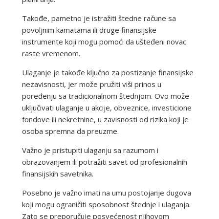
Takođe, pametno je istražiti štedne račune sa
povoljnim kamatama ili druge finansijske
instrumente koji mogu pomoći da ušteđeni novac
raste vremenom.
Ulaganje je takođe ključno za postizanje finansijske
nezavisnosti, jer može pružiti viši prinos u
poređenju sa tradicionalnom štednjom. Ovo može
uključivati ulaganje u akcije, obveznice, investicione
fondove ili nekretnine, u zavisnosti od rizika koji je
osoba spremna da preuzme.
Važno je pristupiti ulaganju sa razumom i
obrazovanjem ili potražiti savet od profesionalnih
finansijskih savetnika.
Posebno je važno imati na umu postojanje dugova
koji mogu ograničiti sposobnost štednje i ulaganja.
Zato se preporučuje posvećenost njihovom