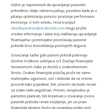
Važno je napomenuti da upravljanje pasivnim
prihodima i dalje zahteva pažnju, posebno kada je u
pitanju optimizacija poreza i praćenje performansi
investicija. U tom smislu, resursi poput
obedinyavanenabarzikrediti.com
mogu pružiti
vredne informacije i alate koji olakšavaju upravljanje
finansijama i potencijalno povećavaju pasivne
prihode kroz konsolidaciju postojećih dugova.
Dosezanje tačke gde pasivni prihodi pokrivaju
životne troškove sačinjava srž Značaja finansijske
nezavisnosti i kako je dostići u svakodnevnom
životu. Ovakav finansijski položaj pruža ne samo
materijalnu sigurnost, već i slobodu da se vreme
provodi kako pojedinac želi, umesto da bude vezan
za stalni radni angažman. Pritom, neophodno je
pametno planirati, biti kreativan u stvaranju izvora
pasivnih prihoda i imati strpljenje, jer se pravi
finansijski plodovi često ne pojavljuju preko noći.