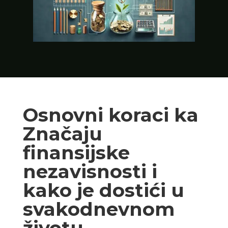
Osnovni koraci ka
Značaju
finansijske
nezavisnosti i
kako je dostići u
svakodnevnom
životu