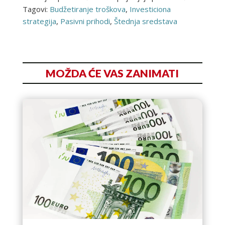
Tagovi:
Budžetiranje troškova
,
Investiciona
strategija
,
Pasivni prihodi
,
Štednja sredstava
MOŽDA ĆE VAS ZANIMATI