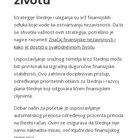
životu
Strategije štednje i ulaganja su srž finansijskih
odluka koje vode ka ostvarivanju nezavisnosti. Da bi
se shvatila važnost ovih strategija, potrebno je
najpre razumeti
Značaj finansijske nezavisnosti i
kako je dostići u svakodnevnom životu
.
Uspostavljanje snažnog temelja kroz štednju može
biti prvi korak ka izgradnji dugoročne finansijske
stabilnosti. Ovo zahteva disciplinovan pristup,
određivanje prioritetnih oblasti za štednju i razvoj
plana štednje koji odgovara ličnim finansijskim
ciljevima.
Dobar način za početak je uspostavljanje
automatskog prenosa određenog procenta prihoda
na štedni račun. Ovim se osigurava da štednja nije
samo naknadna misao, već ključni deo finansijskog
planiranja.