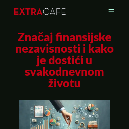
Značaj finansijske
nezavisnosti i kako
je dostići u
svakodnevnom
životu