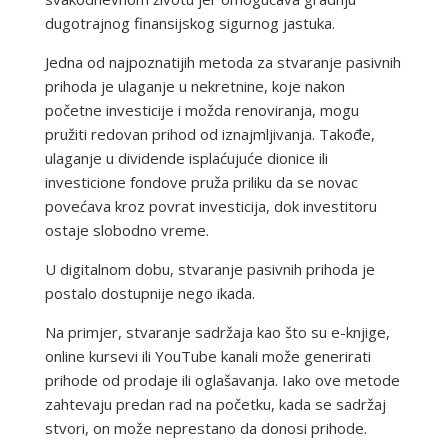
dugotrajnog finansijskog sigurnog jastuka.
Jedna od najpoznatijih metoda za stvaranje pasivnih
prihoda je ulaganje u nekretnine, koje nakon
početne investicije i možda renoviranja, mogu
pružiti redovan prihod od iznajmljivanja. Takođe,
ulaganje u dividende isplaćujuće dionice ili
investicione fondove pruža priliku da se novac
povećava kroz povrat investicija, dok investitoru
ostaje slobodno vreme.
U digitalnom dobu, stvaranje pasivnih prihoda je
postalo dostupnije nego ikada.
Na primjer, stvaranje sadržaja kao što su e-knjige,
online kursevi ili YouTube kanali može generirati
prihode od prodaje ili oglašavanja. Iako ove metode
zahtevaju predan rad na početku, kada se sadržaj
stvori, on može neprestano da donosi prihode.